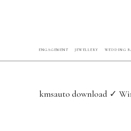
ENGAGEMENT
JEWELLERY
WEDDING B
kmsauto download ✓ Wind