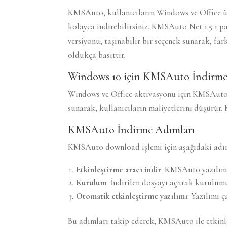
KMSAuto, kullanıcıların Windows ve Office ür
kolayca indirebilirsiniz. KMSAuto Net 1.5 1 pa
versiyonu, taşınabilir bir seçenek sunarak, fa
oldukça basittir.
Windows 10 için KMSAuto İndirm
Windows ve Office aktivasyonu için KMSAuto ku
sunarak, kullanıcıların maliyetlerini düşürür. 
KMSAuto İndirme Adımları
KMSAuto download işlemi için aşağıdaki adımla
Etkinleştirme aracı indir
: KMSAuto yazılımı
Kurulum
: İndirilen dosyayı açarak kurulumu
Otomatik etkinleştirme yazılımı
: Yazılımı 
Bu adımları takip ederek, KMSAuto ile etkinleş