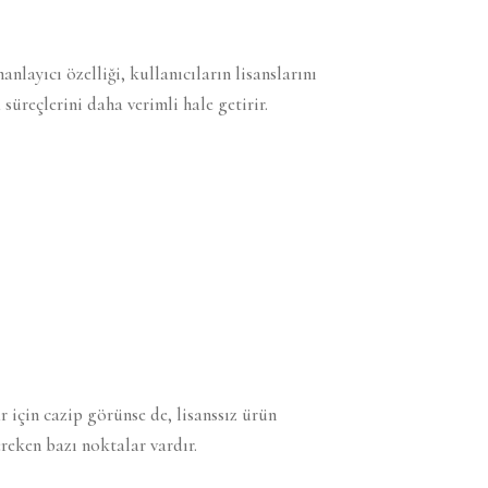
layıcı özelliği, kullanıcıların lisanslarını
süreçlerini daha verimli hale getirir.
 için cazip görünse de, lisanssız ürün
reken bazı noktalar vardır.