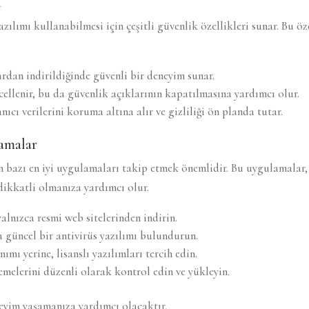
i
ılımı kullanabilmesi için çeşitli güvenlik özellikleri sunar. Bu öze
dan indirildiğinde güvenli bir deneyim sunar.
cellenir, bu da güvenlik açıklarının kapatılmasına yardımcı olur.
ıcı verilerini koruma altına alır ve gizliliği ön planda tutar.
amalar
bazı en iyi uygulamaları takip etmek önemlidir. Bu uygulamalar, 
dikkatli olmanıza yardımcı olur.
lnızca resmi web sitelerinden indirin.
da güncel bir antivirüs yazılımı bulundurun.
nımı yerine, lisanslı yazılımları tercih edin.
emelerini düzenli olarak kontrol edin ve yükleyin.
eyim yaşamanıza yardımcı olacaktır.