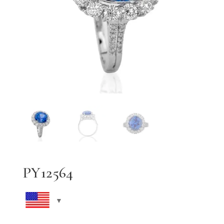
PY12564