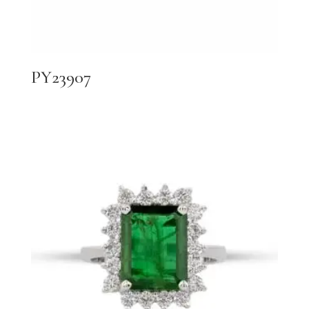
PY23907