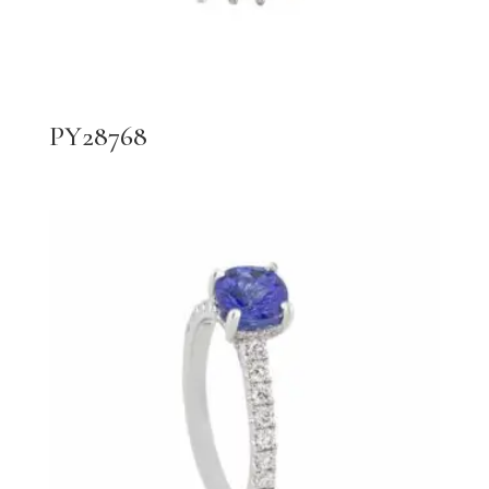
PY28768