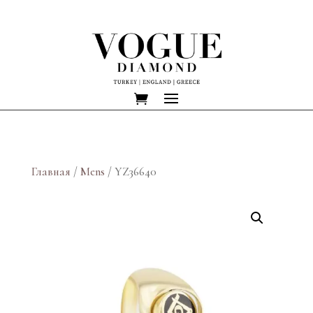
Главная
/
Mens
/ YZ36640