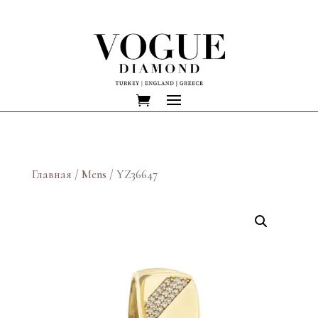
Главная
/
Mens
/ YZ36647