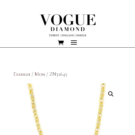
Главная
/
Mens
/ ZN32645